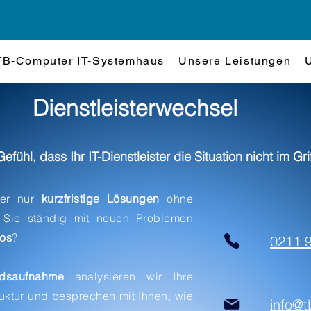
TB-Computer IT-Systemhaus
Unsere Leistungen
Dienstleisterwechsel
fühl, dass Ihr IT-Dienstleister die Situation nicht im Gri
mmer nur
kurzfristige
Lösungen
ohne
n Sie ständig mit neuen Problemen
os
?
0211 
ndsaufnahme
analysieren wir Ihre
uktur und besprechen mit Ihnen, wie
info@