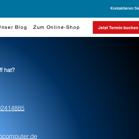
Kontaktieren Si
Unser Blog
Zum Online-Shop
Jetzt Termin buchen
ff hat?
92414885
tbcomputer.de