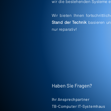
wir die bestehenden Systeme ef
Wir bieten Ihnen fortschrittl
Stand der Technik
basieren un
nur reparativ!
Haben Sie Fragen?
Ihr Ansprechpartner
TB-Computer IT-Systemhaus