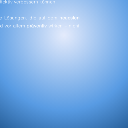
fektiv verbessern können.
iche Lösungen, die auf dem
neuesten
d vor allem
präventiv
wirken – nicht