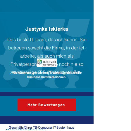
Justynka Iskierka
Das beste IT-Team, das ich kenne. Sie
betreuen sowohl die Firma, in der ich
arbeite, als auch mich als
Privatperson! Ich habe noch nie so
zuverlässige IT-Experten getroffen.
Wir kümmern uns um Ihre IT, damit Sie sich um Ihr
Business kümmern können.
Mehr Bewertungen
Thomas Bednorz
Geschäftsführer TB-Computer IT-Systemhaus
Besuchen Sie uns: