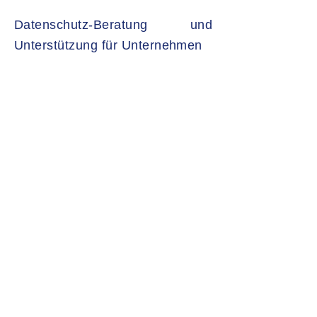
Datenschutz-Beratung und
Unterstützung für Unternehmen
Grundlage für die Erstellung eines
individuell auf Ihren Betrieb
zugeschnittenen
Datenschutzkonzeptes ist eine
vollständige Analyse des Status
Quo. Dazu müssen Fragen wie „An
welchen Stellen werden Daten
erhoben, verarbeitet und zur
Verfügung gestellt?“ oder „Welche
Software und welche Technologien
werden eingesetzt, um Daten sicher
und verschlüsselt zu übertragen?“